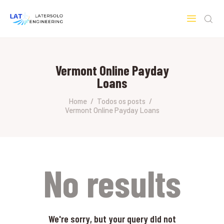
LATERSOLO
Serviços de Engenharia e Consultoria
Vermont Online Payday
HOME
Loans
SOBRE A LATERSOLO
ENGINEERING
Home
Todos os posts
Vermont Online Payday Loans
MERCADOS & SERVIÇOS
CONTATO
PESQUISAS RESEARCH
No results
We're sorry, but your query did not