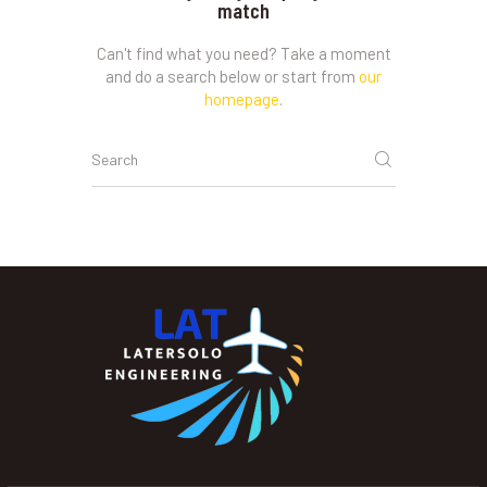
match
Can't find what you need? Take a moment
and do a search below or start from
our
homepage
.