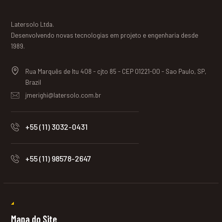
Latersolo Ltda.
Desenvolvendo novas tecnologias em projeto e engenharia desde
1989.
Rua Marquês de Itu 408 - cjto 85 - CEP 01221-00 - Sao Paulo, SP,
Brazil
jmerighi@latersolo.com.br
+55 (11) 3032-0431
+55 (11) 98578-2647
Mapa do Site