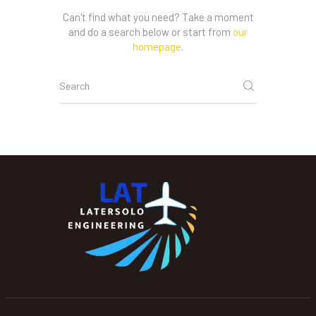
Can't find what you need? Take a moment
and do a search below or start from
our
homepage
.