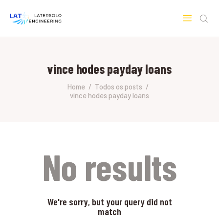
LATERSOLO
Serviços de Engenharia e Consultoria
vince hodes payday loans
HOME
SOBRE A LATERSOLO
Home
Todos os posts
vince hodes payday loans
ENGINEERING
MERCADOS & SERVIÇOS
CONTATO
PESQUISAS RESEARCH
No results
We're sorry, but your query did not
match