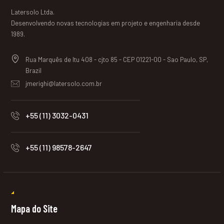
Latersolo Ltda.
Desenvolvendo novas tecnologias em projeto e engenharia desde
1989.
Rua Marquês de Itu 408 - cjto 85 - CEP 01221-00 - Sao Paulo, SP,
Brazil
jmerighi@latersolo.com.br
+55 (11) 3032-0431
+55 (11) 98578-2647
Mapa do Site