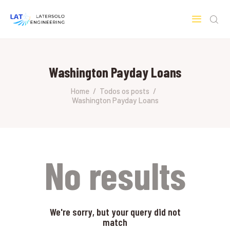
LATERSOLO
Serviços de Engenharia e Consultoria
Washington Payday Loans
HOME
SOBRE A LATERSOLO
Home
Todos os posts
Washington Payday Loans
ENGINEERING
MERCADOS & SERVIÇOS
CONTATO
PESQUISAS RESEARCH
No results
We're sorry, but your query did not
match