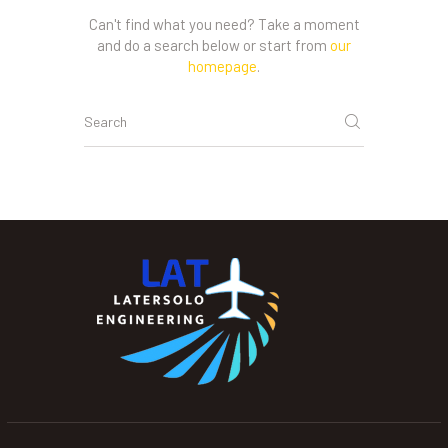
Can't find what you need? Take a moment
and do a search below or start from
our
homepage
.