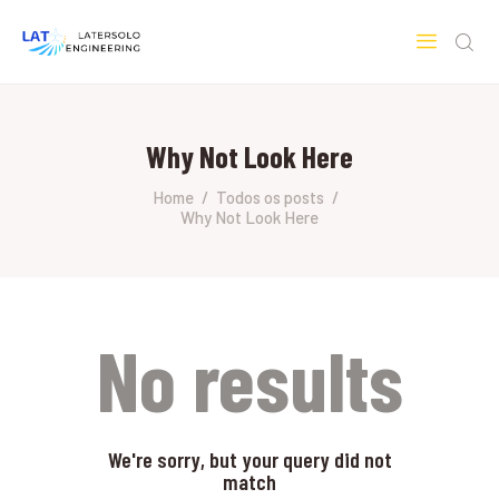
LATERSOLO
Serviços de Engenharia e Consultoria
Why Not Look Here
HOME
SOBRE A LATERSOLO
Home
Todos os posts
Why Not Look Here
ENGINEERING
MERCADOS & SERVIÇOS
CONTATO
PESQUISAS RESEARCH
No results
We're sorry, but your query did not
match