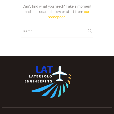
Can't find what you need? Take a moment
and do a search below or start from
our
homepage
.