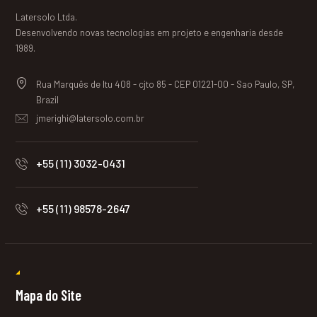
Latersolo Ltda.
Desenvolvendo novas tecnologias em projeto e engenharia desde
1989.
Rua Marquês de Itu 408 - cjto 85 - CEP 01221-00 - Sao Paulo, SP,
Brazil
jmerighi@latersolo.com.br
+55 (11) 3032-0431
+55 (11) 98578-2647
Mapa do Site