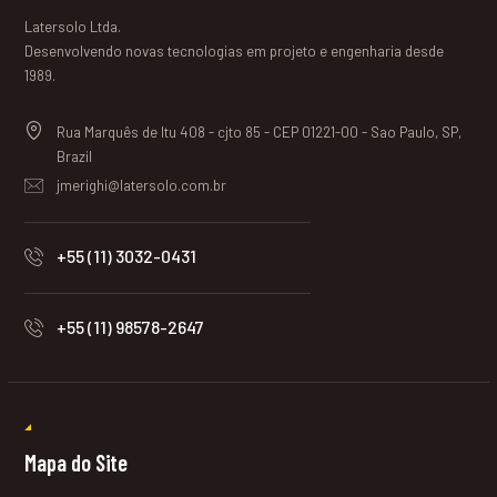
Latersolo Ltda.
Desenvolvendo novas tecnologias em projeto e engenharia desde
1989.
Rua Marquês de Itu 408 - cjto 85 - CEP 01221-00 - Sao Paulo, SP,
Brazil
jmerighi@latersolo.com.br
+55 (11) 3032-0431
+55 (11) 98578-2647
Mapa do Site