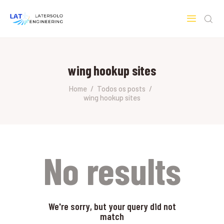
LATERSOLO
Serviços de Engenharia e Consultoria
wing hookup sites
HOME
SOBRE A LATERSOLO
Home
Todos os posts
wing hookup sites
ENGINEERING
MERCADOS & SERVIÇOS
CONTATO
PESQUISAS RESEARCH
No results
We're sorry, but your query did not
match