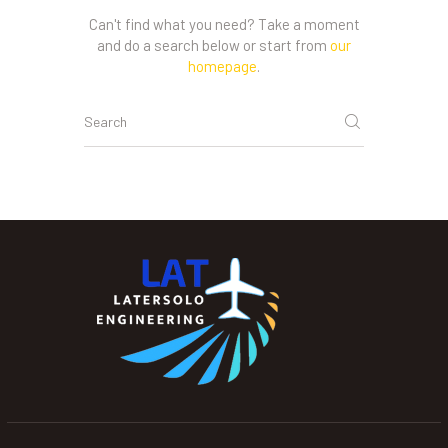
Can't find what you need? Take a moment
and do a search below or start from
our
homepage
.