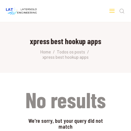
LATERSOLO
Serviços de Engenharia e Consultoria
xpress best hookup apps
HOME
SOBRE A LATERSOLO
Home
Todos os posts
xpress best hookup apps
ENGINEERING
MERCADOS & SERVIÇOS
CONTATO
PESQUISAS RESEARCH
No results
We're sorry, but your query did not
match