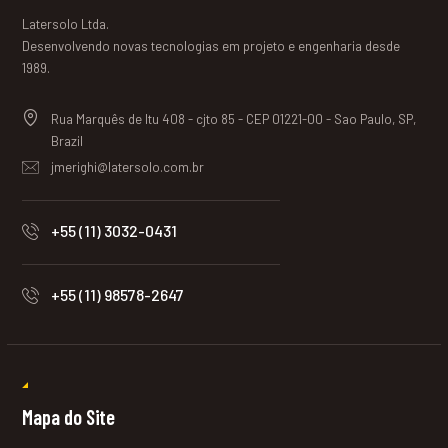
Latersolo Ltda.
Desenvolvendo novas tecnologias em projeto e engenharia desde
1989.
Rua Marquês de Itu 408 - cjto 85 - CEP 01221-00 - Sao Paulo, SP,
Brazil
jmerighi@latersolo.com.br
+55 (11) 3032-0431
+55 (11) 98578-2647
Mapa do Site