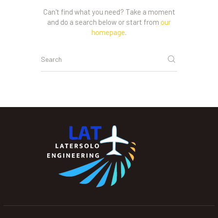
Can't find what you need? Take a moment
and do a search below or start from
our
homepage
.