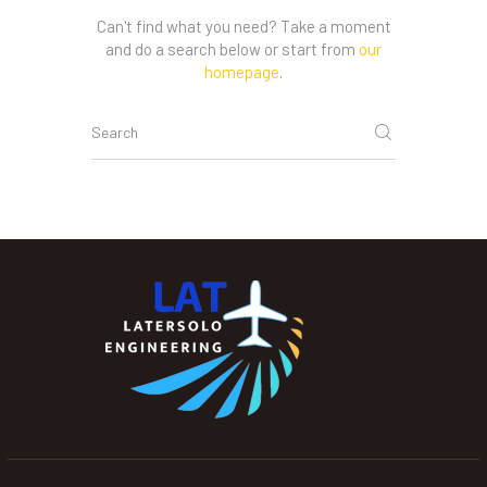
Can't find what you need? Take a moment
and do a search below or start from
our
homepage
.