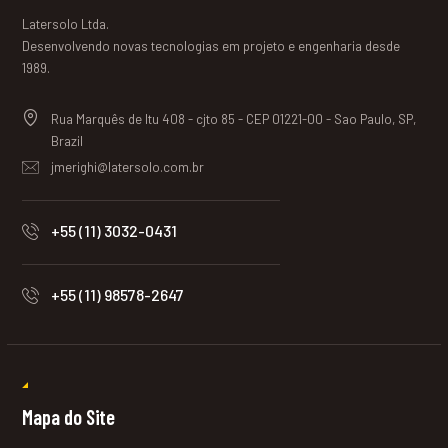
Latersolo Ltda.
Desenvolvendo novas tecnologias em projeto e engenharia desde
1989.
Rua Marquês de Itu 408 - cjto 85 - CEP 01221-00 - Sao Paulo, SP,
Brazil
jmerighi@latersolo.com.br
+55 (11) 3032-0431
+55 (11) 98578-2647
Mapa do Site