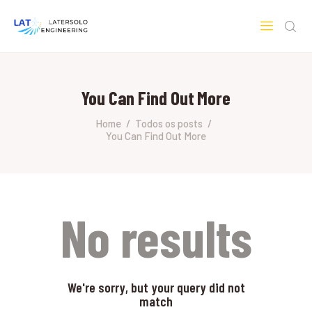
LATERSOLO
Serviços de Engenharia e Consultoria
You Can Find Out More
HOME
SOBRE A LATERSOLO
Home
Todos os posts
You Can Find Out More
ENGINEERING
MERCADOS & SERVIÇOS
CONTATO
PESQUISAS RESEARCH
No results
We're sorry, but your query did not
match