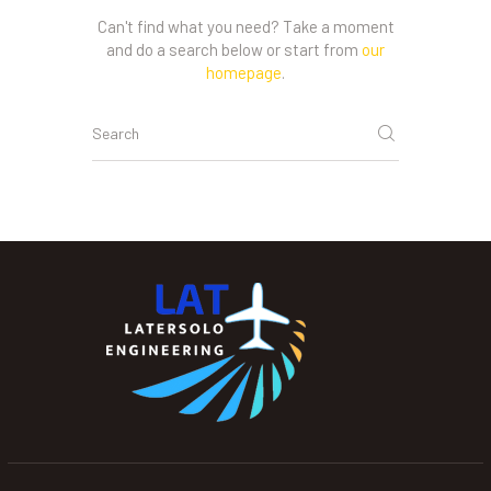
Can't find what you need? Take a moment
and do a search below or start from
our
homepage
.