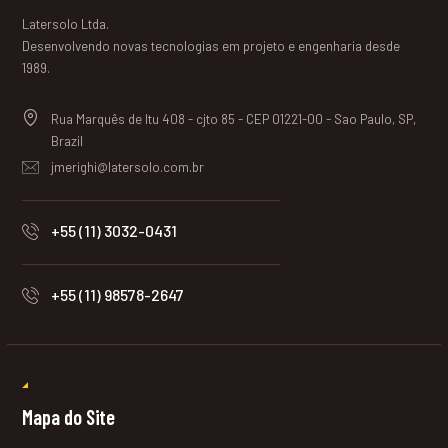
Latersolo Ltda.
Desenvolvendo novas tecnologias em projeto e engenharia desde
1989.
Rua Marquês de Itu 408 - cjto 85 - CEP 01221-00 - Sao Paulo, SP,
Brazil
jmerighi@latersolo.com.br
+55 (11) 3032-0431
+55 (11) 98578-2647
Mapa do Site