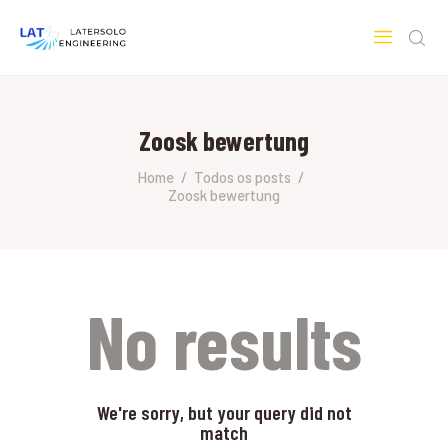
LATERSOLO
Serviços de Engenharia e Consultoria
Zoosk bewertung
HOME
SOBRE A LATERSOLO
Home
Todos os posts
Zoosk bewertung
ENGINEERING
MERCADOS & SERVIÇOS
CONTATO
PESQUISAS RESEARCH
No results
We're sorry, but your query did not
match