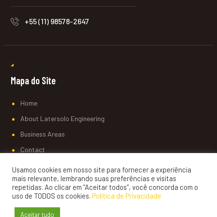
+55 (11) 98578-2647
Mapa do Site
Home
About Latersolo Engineering
Business Areas
Contact
Usamos cookies em nosso site para fornecer a experiência
mais relevante, lembrando suas preferências e visitas
repetidas. Ao clicar em “Aceitar todos”, você concorda com o
uso de TODOS os cookies.
Política de Privacidade
© 2019 Todos os direitos reservados. Desenvolvido por
EX2
.
Aceitar tudo