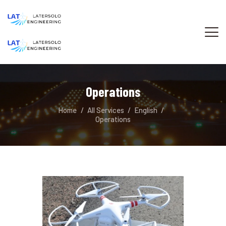
LATERSOLO
Engineering & Consulting Services
HOME
ABOUT LATERSOLO ENGINEERING
Operations
BUSINESS AREAS
Home
All Services
English
CONTACT
Operations